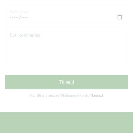
Fødselsdag
Evt. kommentar
Tilmeld
Har du allerede en Holdsport-konto?
Log på